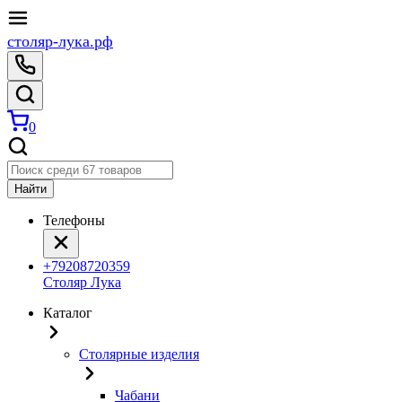
столяр-лука.рф
0
Найти
Телефоны
+79208720359
Столяр Лука
Каталог
Столярные изделия
Чабани