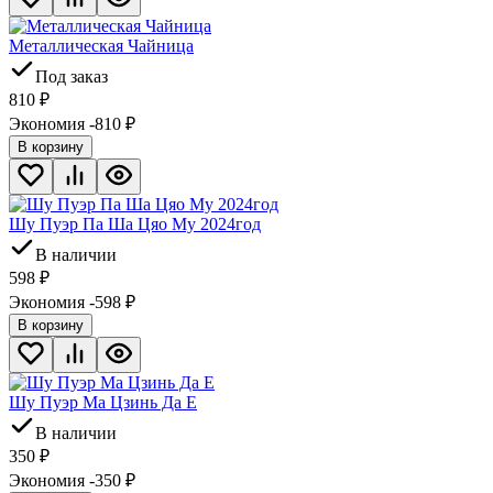
Металлическая Чайница
Под заказ
810
₽
Экономия -810
₽
В корзину
Шу Пуэр Па Ша Цяо Му 2024год
В наличии
598
₽
Экономия -598
₽
В корзину
Шу Пуэр Ма Цзинь Да Е
В наличии
350
₽
Экономия -350
₽