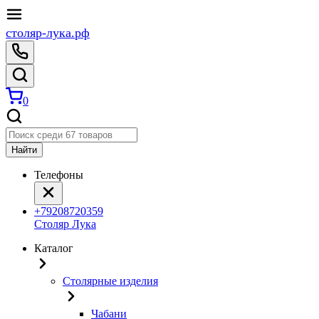
столяр-лука.рф
0
Найти
Телефоны
+79208720359
Столяр Лука
Каталог
Столярные изделия
Чабани