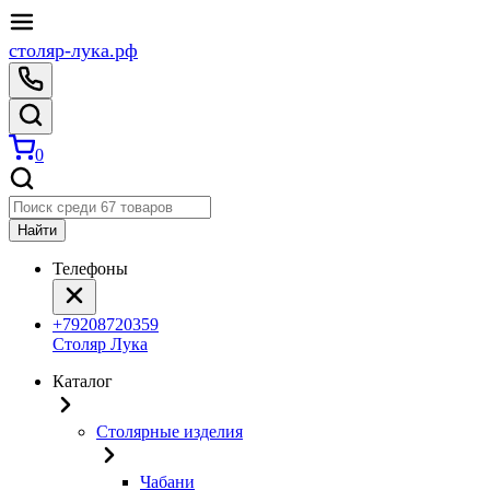
столяр-лука.рф
0
Найти
Телефоны
+79208720359
Столяр Лука
Каталог
Столярные изделия
Чабани