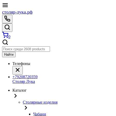
столяр-лука.рф
0
Найти
Телефоны
+79208720359
Столяр Лука
Каталог
Столярные изделия
Чабани