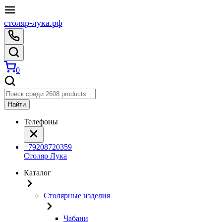
столяр-лука.рф
0
Найти
Телефоны
+79208720359
Столяр Лука
Каталог
Столярные изделия
Чабани