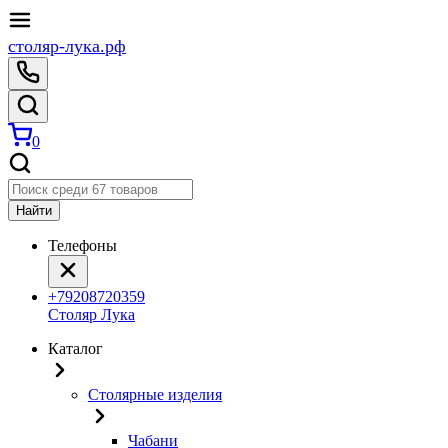
столяр-лука.рф
0
Найти
Телефоны
+79208720359
Столяр Лука
Каталог
Столярные изделия
Чабани