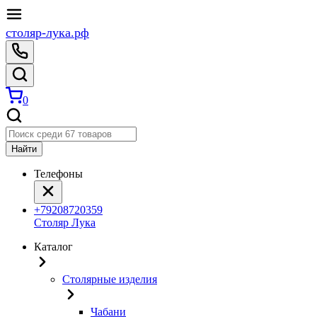
столяр-лука.рф
0
Найти
Телефоны
+79208720359
Столяр Лука
Каталог
Столярные изделия
Чабани