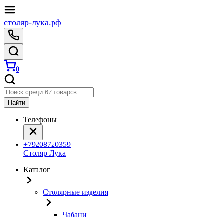
столяр-лука.рф
0
Найти
Телефоны
+79208720359
Столяр Лука
Каталог
Столярные изделия
Чабани