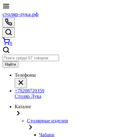
столяр-лука.рф
0
Найти
Телефоны
+79208720359
Столяр Лука
Каталог
Столярные изделия
Чабани