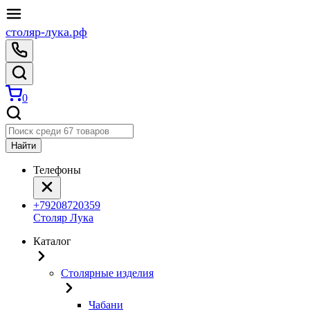
столяр-лука.рф
0
Найти
Телефоны
+79208720359
Столяр Лука
Каталог
Столярные изделия
Чабани