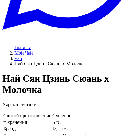
Главная
Мой Чай
Чай
Най Сян Цзинь Сюань х Молочка
Най Сян Цзинь Сюань х
Молочка
Характеристики:
Способ приготовление
Сушеное
t° хранения
5 °C
Бренд
Булатов