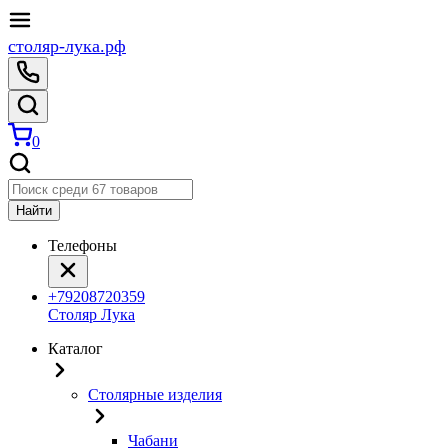
столяр-лука.рф
0
Найти
Телефоны
+79208720359
Столяр Лука
Каталог
Столярные изделия
Чабани