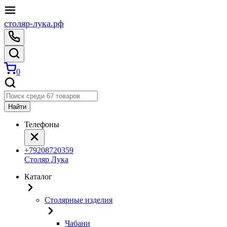
столяр-лука.рф
0
Найти
Телефоны
+79208720359
Столяр Лука
Каталог
Столярные изделия
Чабани